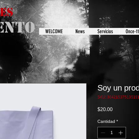
es
ento
WELCOME
News
Servicios
Once-1
Soy un pro
SKU: 36421537513519
Precio
$20.00
Cantidad
*