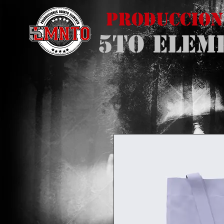
Produccion
5to Elem