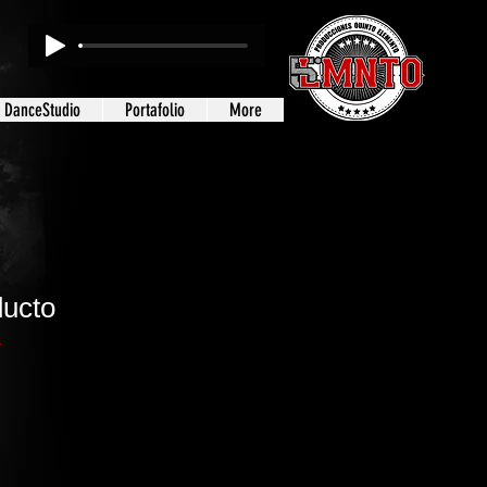
1 DanceStudio
Portafolio
More
ducto
1