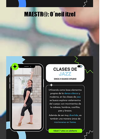
MAESTR@: O´neil itzel