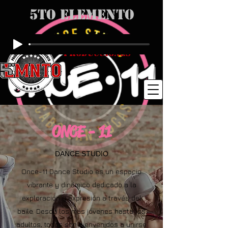
5to Elemento
Producciones
ONCE - 11
DANCE STUDIO
Once-11 Dance Studio es un espacio
vibrante y dinámico dedicado a la
exploración y expresión a través del
baile. Desde los más jóvenes hasta los
adultos, todos son bienvenidos a unirse