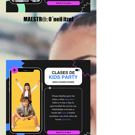
MAESTR@: O´neil itzel